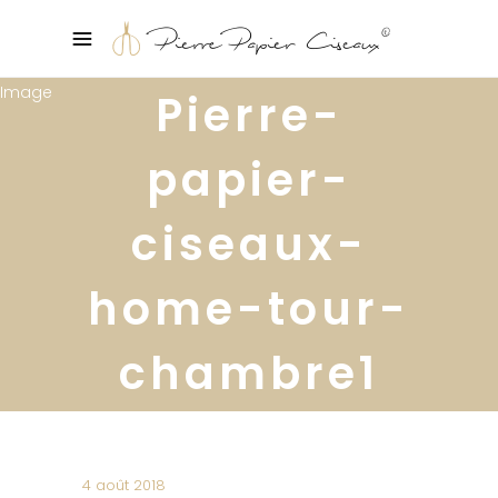
Pierre-
papier-
ciseaux-
home-tour-
chambre1
4 août 2018