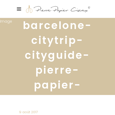
barcelone-
citytrip-
cityguide-
pierre-
papier-
ciseaux10
9 août 2017