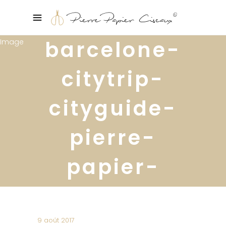
barcelone-
citytrip-
cityguide-
pierre-
papier-
ciseaux25
9 août 2017