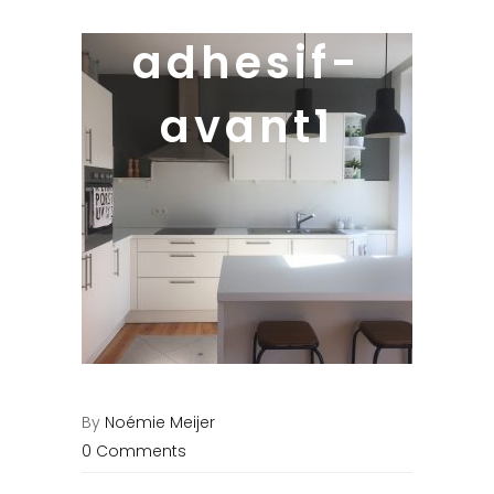
adhesif-
avant1
By
Noémie Meijer
0 Comments