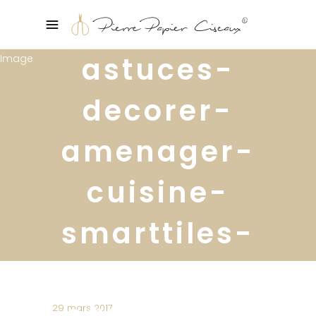
astuces-
decorer-
amenager-
cuisine-
smarttiles-
diy-
carrelage-
29 mars 2017