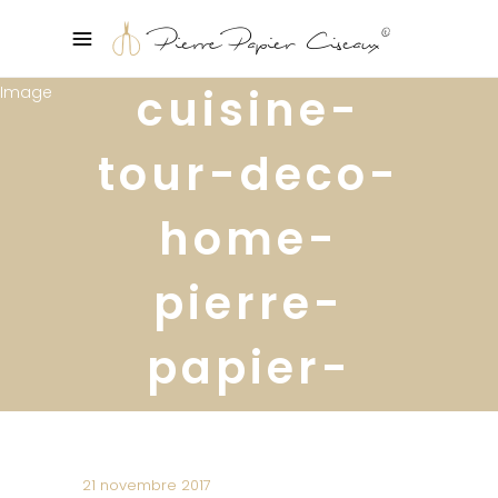
cuisine-
tour-deco-
home-
pierre-
papier-
ciseaux21
21 novembre 2017