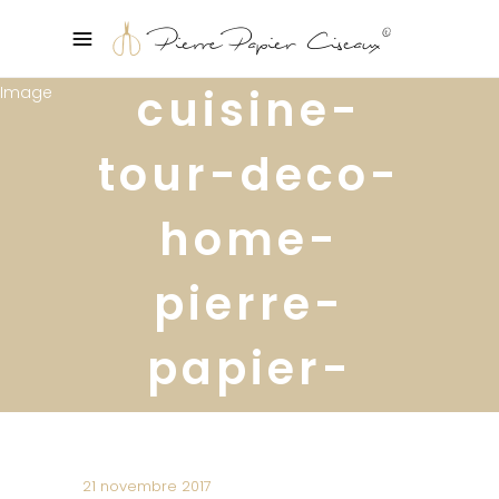
cuisine-
tour-deco-
home-
pierre-
papier-
ciseaux36
21 novembre 2017