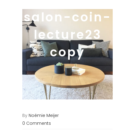
salon-coin-
lecture23
copy
By
Noémie Meijer
0 Comments