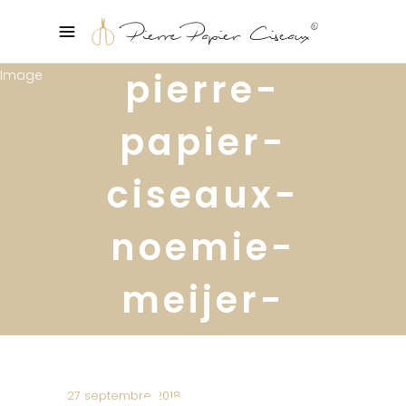
pierre-
papier-
ciseaux-
noemie-
meijer-
relooking-
deco-
27 septembre 2018