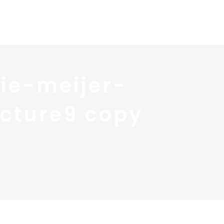
 services
Blog ↓
À propos ↓
Contact
ie-meijer-
cture9 copy