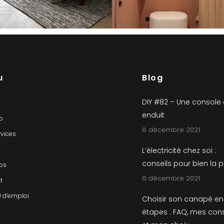
u
Blog
DIY #82 – Une console
enduit
io
8 décembre 2021
rvices
L’électricité chez soi :
conseils pour bien la 
os
6 décembre 2021
t
) d’emploi
Choisir son canapé en
étapes : FAQ, mes cons