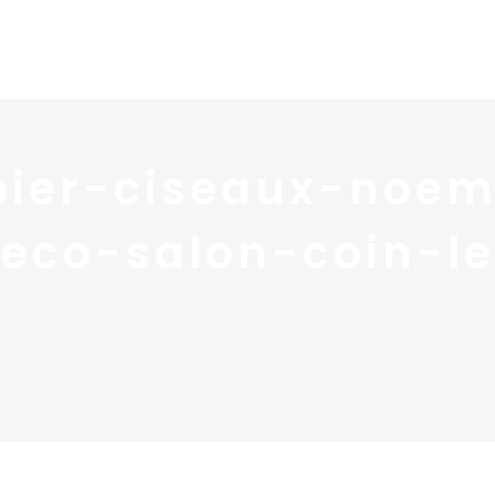
Home
Portfolio
Nos
pier-ciseaux-noem
deco-salon-coin-le