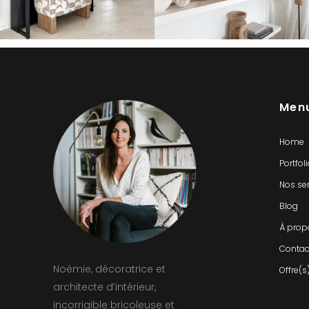
Men
Home
Portfol
Nos se
Blog
À prop
Contac
Noémie, décoratrice et
Offre(s
architecte d’intérieur,
incorrigible bricoleuse et