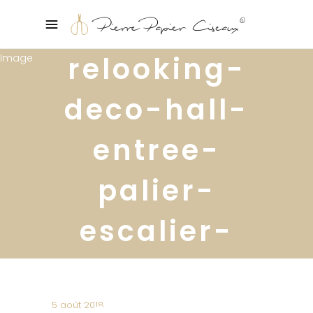
relooking-
deco-hall-
entree-
palier-
escalier-
avant-
apres14
5 août 2018