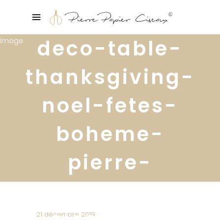
deco-table-
thanksgiving-
noel-fetes-
boheme-
pierre-
papier-
ciseaux-6
21 décembre 2019