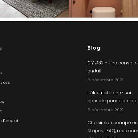
u
Blog
DIY #82 – Une console
enduit
io
8 décembre 2021
rvices
L’électricité chez soi :
conseils pour bien la 
os
6 décembre 2021
t
) d’emploi
Choisir son canapé en
étapes : FAQ, mes cons