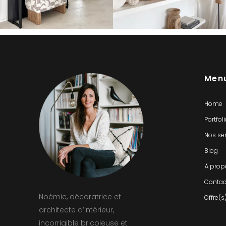
Men
Home
Portfol
Nos se
Blog
À prop
Contac
Noémie, décoratrice et
Offre(s
architecte d’intérieur,
incorrigible bricoleuse et