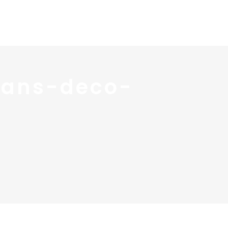
 services
Blog ↓
À propos ↓
Contact
dans-deco-