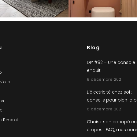
u
Blog
DIY #82 – Une console
enduit
io
8 décembre 2021
rvices
L’électricité chez soi :
conseils pour bien la 
os
6 décembre 2021
t
) d’emploi
Choisir son canapé en
étapes : FAQ, mes cons