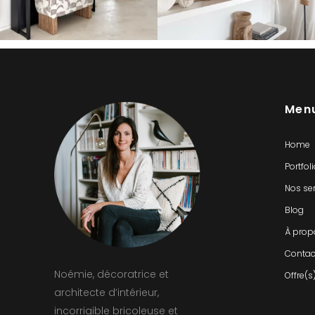
Men
Home
Portfol
Nos se
Blog
À prop
Contac
Noémie, décoratrice et
Offre(s
architecte d’intérieur,
incorrigible bricoleuse et