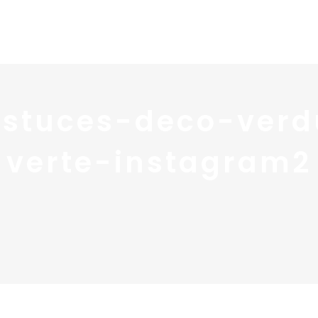
Home
Portfolio
Nos
astuces-deco-ver
verte-instagram2