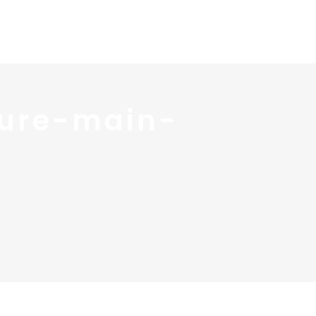
 services
Blog ↓
À propos ↓
Contact
dure-main-