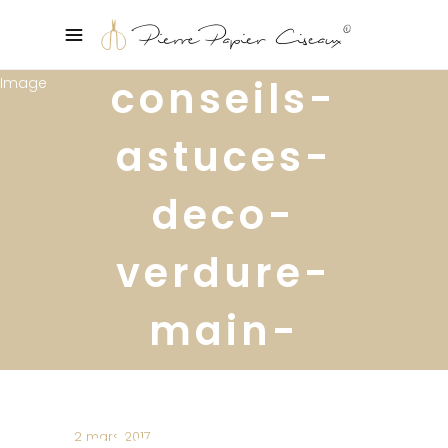
conseils-
astuces-
deco-
verdure-
main-
verte-
sfgirlbybay
2 mars 2017