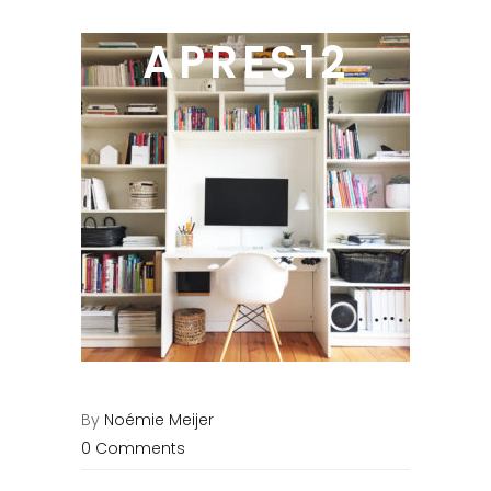
APRES12
By
Noémie Meijer
0 Comments