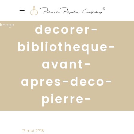
decorer-
bibliotheque-
avant-
apres-deco-
pierre-
papier-
ciseaux-
17 mai 2018