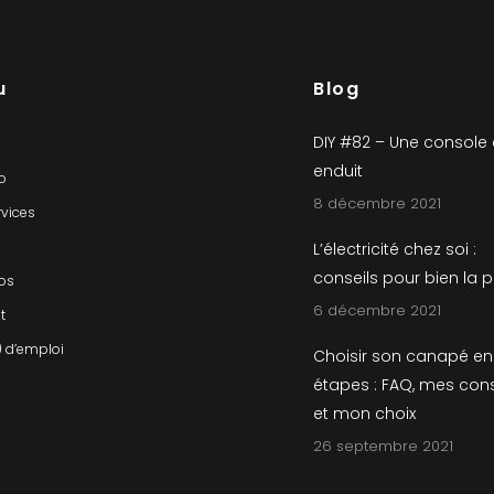
u
Blog
DIY #82 – Une console
enduit
io
8 décembre 2021
rvices
L’électricité chez soi :
conseils pour bien la 
os
6 décembre 2021
t
) d’emploi
Choisir son canapé en
étapes : FAQ, mes cons
et mon choix
26 septembre 2021