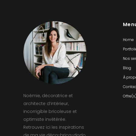
Men
Home
Portfol
Nos se
Blog
À prop
Contac
Noémie, décoratrice et
Offre(s
architecte d’intérieur,
incorrigible bricoleuse et
optimiste invétérée.
Retrouvez ici les inspirations
de ma vie déco-brico-dodo