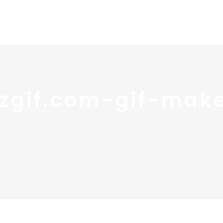
Home
Portfolio
Nos
zgif.com-gif-mak