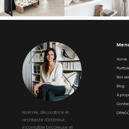
Men
Home
Portfol
Nos se
Blog
À prop
Contac
Noémie, décoratrice et
Offre(s
architecte d’intérieur,
incorrigible bricoleuse et