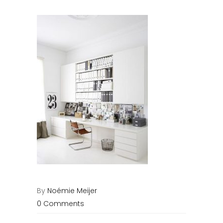
By
Noémie Meijer
0 Comments