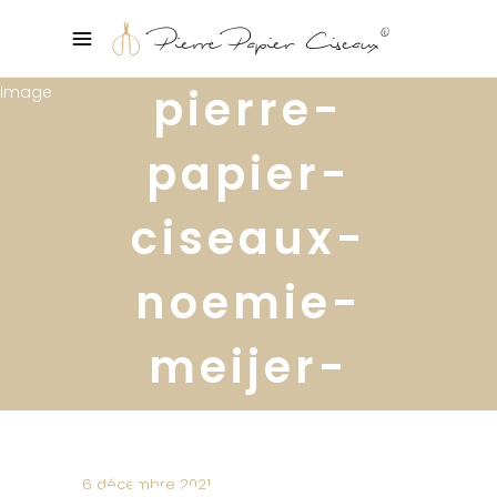
pierre-
papier-
ciseaux-
noemie-
meijer-
conseils-
electricite-
6 décembre 2021