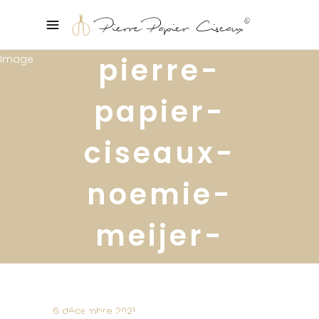
pierre-
papier-
ciseaux-
noemie-
meijer-
conseils-
electricite-
6 décembre 2021