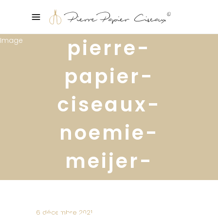
pierre-
papier-
ciseaux-
noemie-
meijer-
conseils-
electricite-
6 décembre 2021