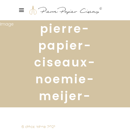
pierre-
papier-
ciseaux-
noemie-
meijer-
conseils-
electricite-
6 décembre 2021