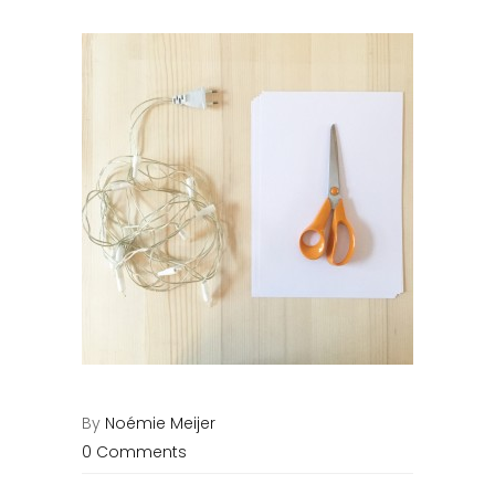
By
Noémie Meijer
0 Comments