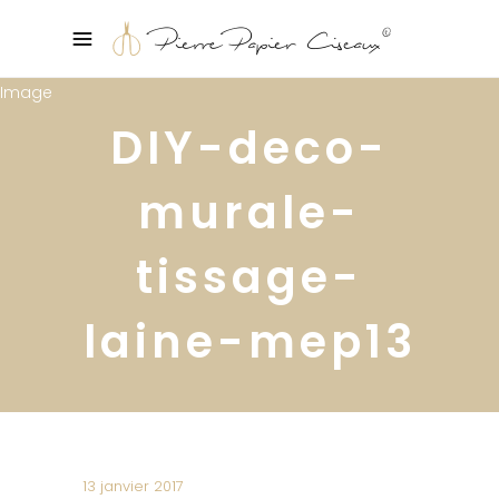
DIY-deco-
murale-
tissage-
laine-mep13
13 janvier 2017