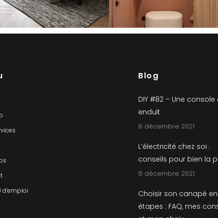
u
Blog
DIY #82 – Une console
enduit
io
8 décembre 2021
rvices
L’électricité chez soi :
conseils pour bien la 
os
6 décembre 2021
t
) d’emploi
Choisir son canapé en
étapes : FAQ, mes cons