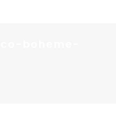
 services
Blog ↓
À propos ↓
Contact
deco-boheme-