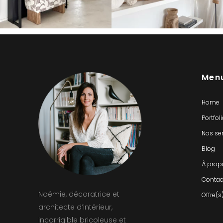
Men
Home
Portfol
Nos se
Blog
À prop
Contac
Noémie, décoratrice et
Offre(s
architecte d’intérieur,
incorrigible bricoleuse et