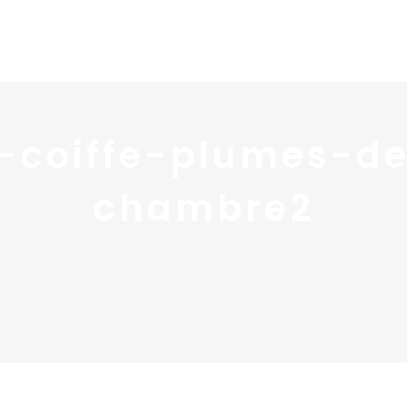
Home
Portfolio
Nos
t-coiffe-plumes-
chambre2