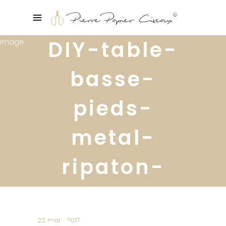
DIY-table-
basse-
pieds-
metal-
ripaton-
hairpin-
chevron-12
22 mars 2017