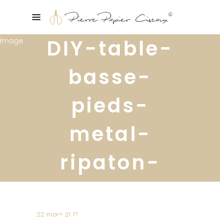
DIY-table-
basse-
pieds-
metal-
ripaton-
hairpin-
chevron-
22 mars 2017