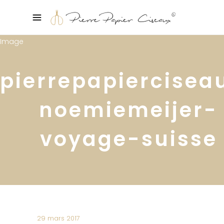
pierrepapiercisea
noemiemeijer-
voyage-suisse
29 mars 2017