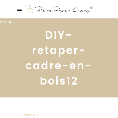
DIY-
retaper-
cadre-en-
bois12
17 mai 2017