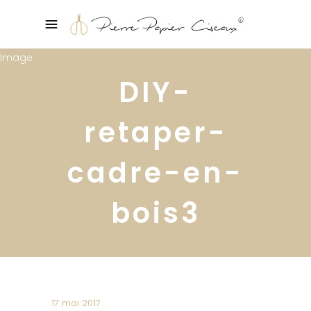
DIY-
retaper-
cadre-en-
bois3
17 mai 2017