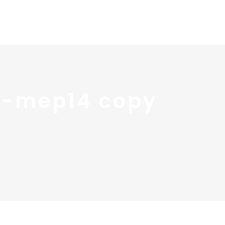
 services
Blog ↓
À propos ↓
Contact
y-mep14 copy