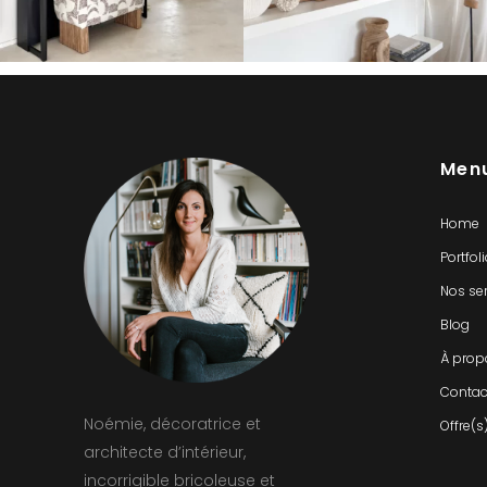
Men
Home
Portfol
Nos se
Blog
À prop
Contac
Noémie, décoratrice et
Offre(s
architecte d’intérieur,
incorrigible bricoleuse et