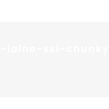
Home
Portfolio
Nos
n-laine-xxl-chunk