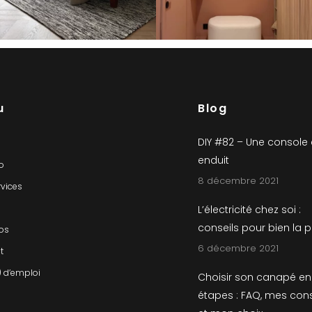
u
Blog
DIY #82 – Une console
enduit
io
8 décembre 2021
rvices
L’électricité chez soi :
conseils pour bien la 
os
6 décembre 2021
t
) d’emploi
Choisir son canapé en
étapes : FAQ, mes cons