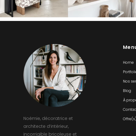
Men
Home
Portfol
Nos se
Blog
À prop
Contac
Noémie, décoratrice et
Offre(s
architecte d’intérieur,
incorrigible bricoleuse et