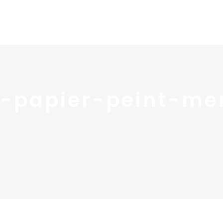
Home
Portfolio
Nos
-papier-peint-me