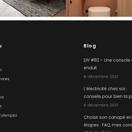
u
Blog
DIY #82 – Une console
enduit
io
8 décembre 2021
rvices
L’électricité chez soi :
conseils pour bien la 
os
6 décembre 2021
t
) d’emploi
Choisir son canapé en
étapes : FAQ, mes cons