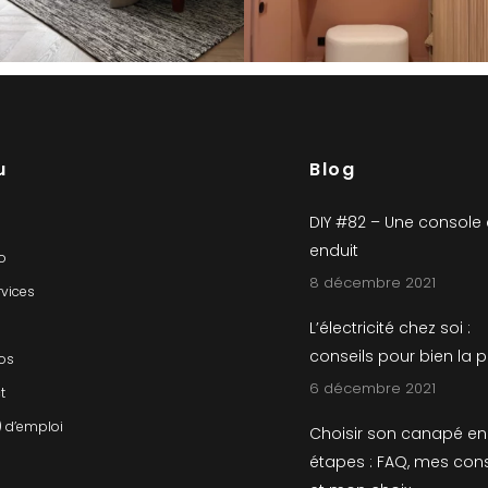
u
Blog
DIY #82 – Une console
enduit
io
8 décembre 2021
rvices
L’électricité chez soi :
conseils pour bien la 
os
6 décembre 2021
t
) d’emploi
Choisir son canapé en
étapes : FAQ, mes cons