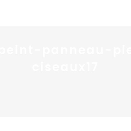
Home
Portfolio
Nos
peint-panneau-pi
ciseaux17