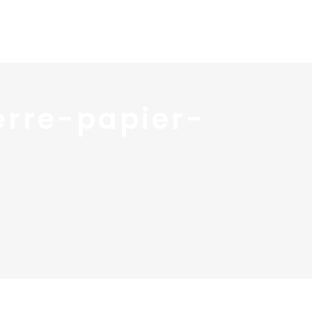
 services
Blog ↓
À propos ↓
Contact
erre-papier-