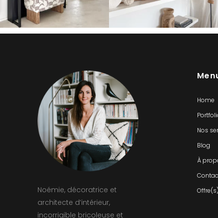
Men
Home
Portfol
Nos se
Blog
À prop
Contac
Noémie, décoratrice et
Offre(s
architecte d’intérieur,
incorrigible bricoleuse et