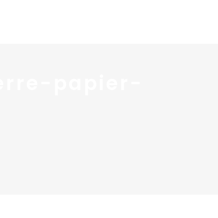
 services
Blog ↓
À propos ↓
Contact
erre-papier-