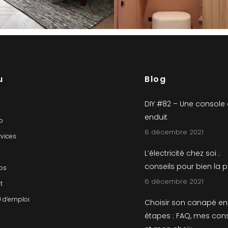
u
Blog
DIY #82 – Une console
enduit
io
8 décembre 2021
rvices
L’électricité chez soi :
conseils pour bien la 
os
6 décembre 2021
t
) d’emploi
Choisir son canapé en
étapes : FAQ, mes cons