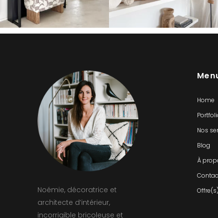
Men
Home
Portfol
Nos se
Blog
À prop
Contac
Noémie, décoratrice et
Offre(s
architecte d’intérieur,
incorrigible bricoleuse et