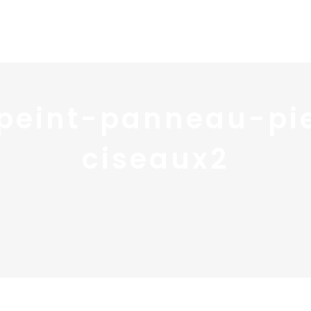
Home
Portfolio
Nos
peint-panneau-pi
ciseaux2