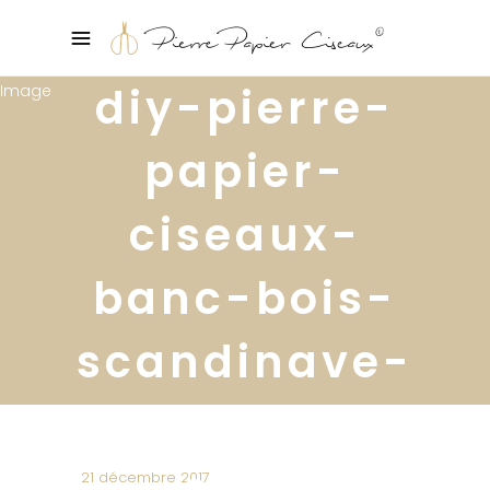
diy-pierre-
papier-
ciseaux-
banc-bois-
scandinave-
tiptoe12
copy
21 décembre 2017