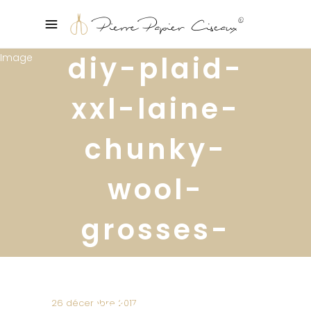
diy-plaid-
xxl-laine-
chunky-
wool-
grosses-
mailles-
tricot29
26 décembre 2017