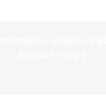
Home
Portfolio
Nos
-manger-pieds-ep
bois24 copy