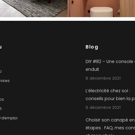
u
Blog
DIY #82 – Une console
enduit
io
8 décembre 2021
rvices
L’électricité chez soi :
conseils pour bien la 
os
6 décembre 2021
t
) d’emploi
Choisir son canapé en
étapes : FAQ, mes cons