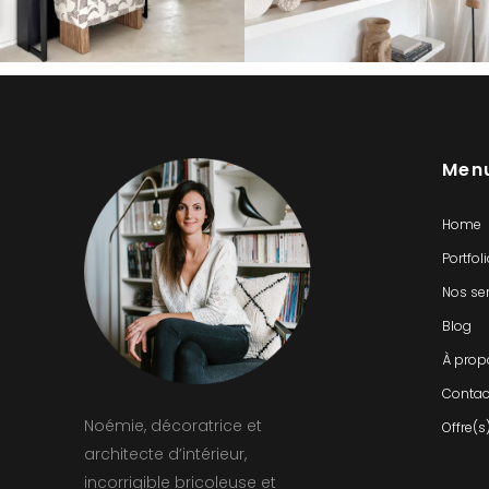
Men
Home
Portfol
Nos se
Blog
À prop
Contac
Noémie, décoratrice et
Offre(s
architecte d’intérieur,
incorrigible bricoleuse et