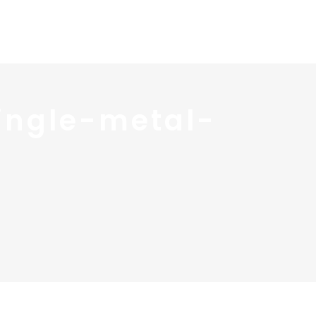
 services
Blog ↓
À propos ↓
Contact
ingle-metal-