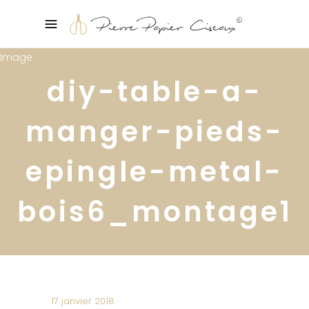
diy-table-a-
manger-pieds-
epingle-metal-
bois6_montage1
17 janvier 2018