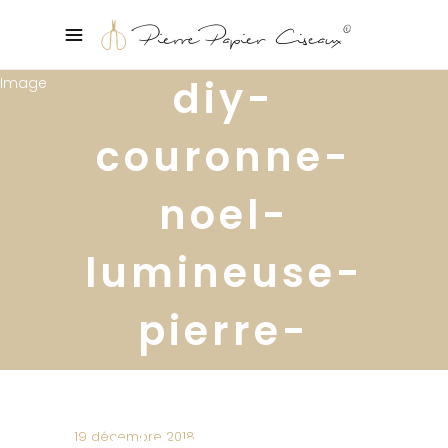
diy-
couronne-
noel-
lumineuse-
pierre-
papier-
ciseaux16
19 décembre 2018