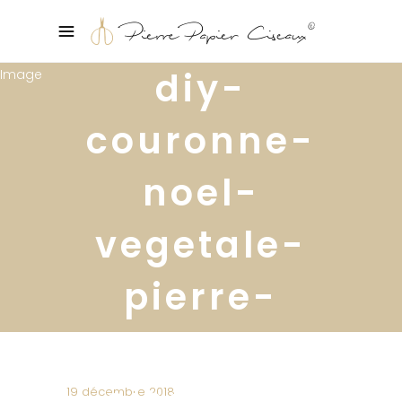
diy-
couronne-
noel-
vegetale-
pierre-
papier-
ciseaux6
19 décembre 2018