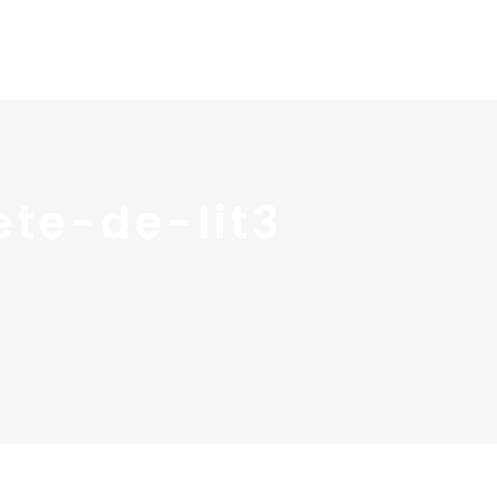
 services
Blog ↓
À propos ↓
Contact
ete-de-lit3