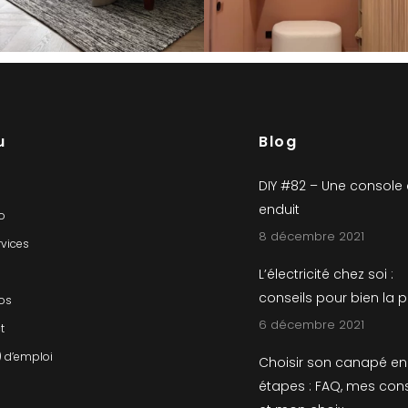
u
Blog
DIY #82 – Une console
enduit
io
8 décembre 2021
rvices
L’électricité chez soi :
conseils pour bien la 
os
6 décembre 2021
t
) d’emploi
Choisir son canapé en
étapes : FAQ, mes cons