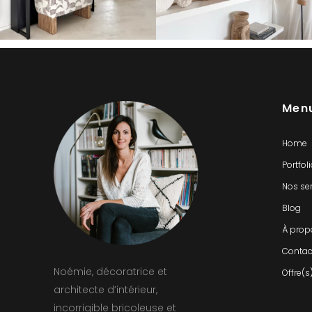
Men
Home
Portfol
Nos se
Blog
À prop
Contac
Noémie, décoratrice et
Offre(s
architecte d’intérieur,
incorrigible bricoleuse et