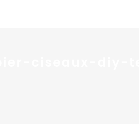
Home
Portfolio
Nos
ier-ciseaux-diy-t