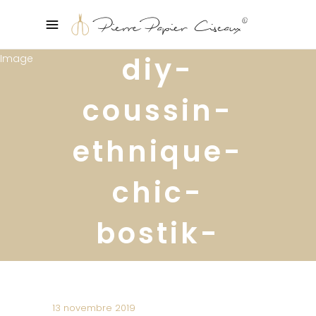
diy-
coussin-
ethnique-
chic-
bostik-
ikea-hack-
5
13 novembre 2019