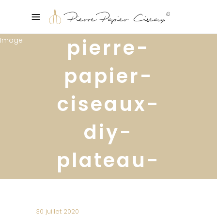
pierre-
papier-
ciseaux-
diy-
plateau-
cannage16
30 juillet 2020