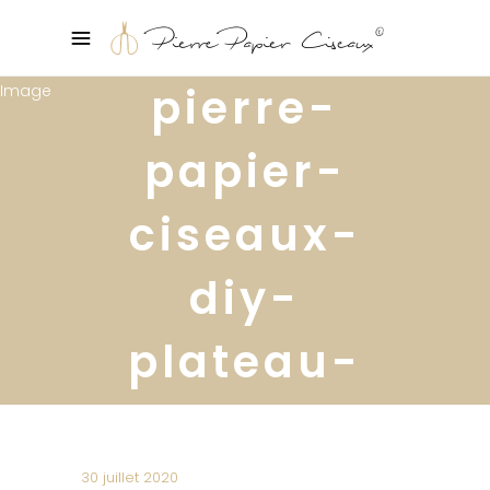
pierre-
papier-
ciseaux-
diy-
plateau-
cannage2
30 juillet 2020