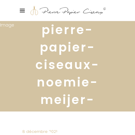
pierre-
papier-
ciseaux-
noemie-
meijer-
console-
colle-
8 décembre 2021