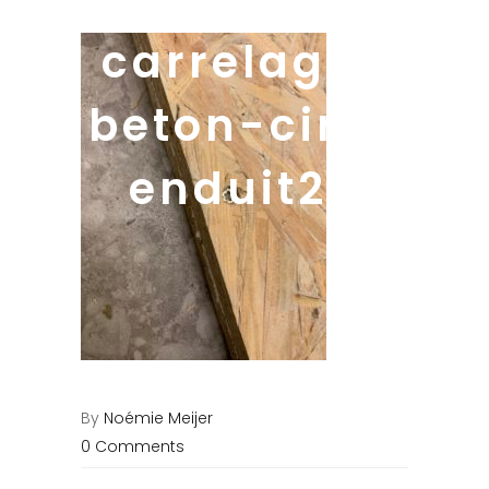
carrelage-
beton-cire-
enduit20
By
Noémie Meijer
0 Comments