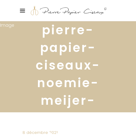
pierre-
papier-
ciseaux-
noemie-
meijer-
console-
colle-
8 décembre 2021