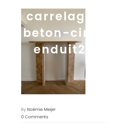
carrelage-
beton-cire-
enduit25
By
Noémie Meijer
0 Comments