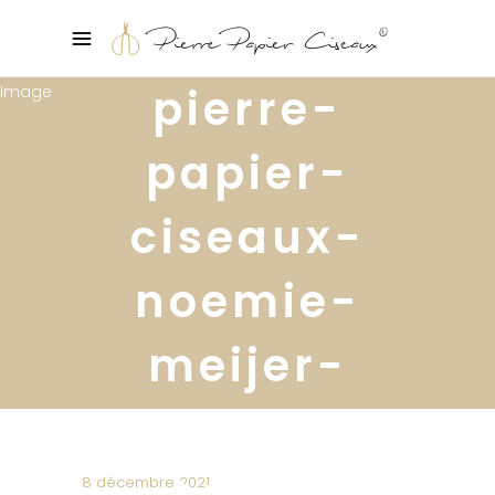
pierre-
papier-
ciseaux-
noemie-
meijer-
console-
colle-
8 décembre 2021