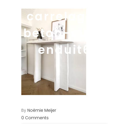
carrelage-
beton-cire-
enduit6
By
Noémie Meijer
0 Comments