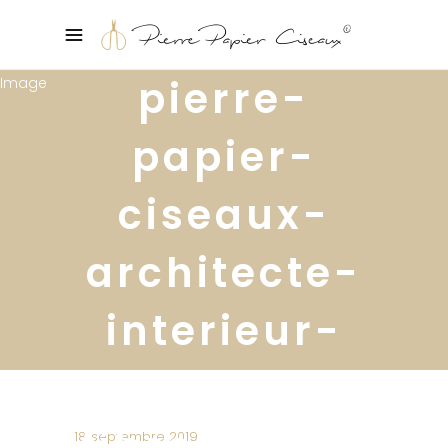
pierre-
papier-
ciseaux-
architecte-
interieur-
decoratrice-
fibreguard-
18 septembre 2019