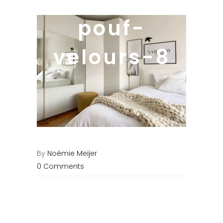
pouf-
velours-8
By
Noémie Meijer
0 Comments