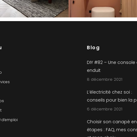
u
Blog
DIY #82 – Une console
enduit
io
8 décembre 2021
rvices
L’électricité chez soi :
conseils pour bien la 
os
6 décembre 2021
t
) d’emploi
Choisir son canapé en
étapes : FAQ, mes cons