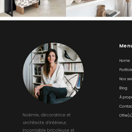
Men
Home
Portfol
Nos se
Blog
À prop
Contac
Noémie, décoratrice et
Offre(s
architecte d’intérieur,
incorrigible bricoleuse et