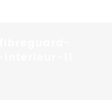
 services
Blog ↓
À propos ↓
Contact
-fibreguard-
-interieur-11