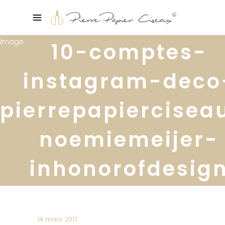
10-comptes-
instagram-deco
pierrepapiercisea
noemiemeijer-
inhonorofdesig
14 mars 2017