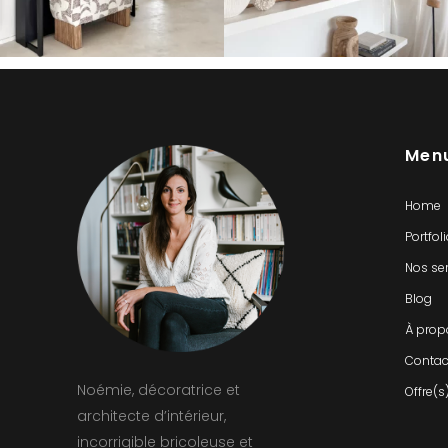
Men
Home
Portfol
Nos se
Blog
À prop
Contac
Noémie, décoratrice et
Offre(s
architecte d’intérieur,
incorrigible bricoleuse et