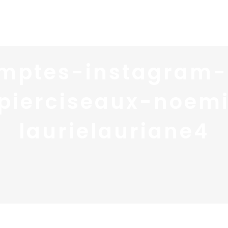
Home
Portfolio
Nos
mptes-instagram
pierciseaux-noem
laurielauriane4