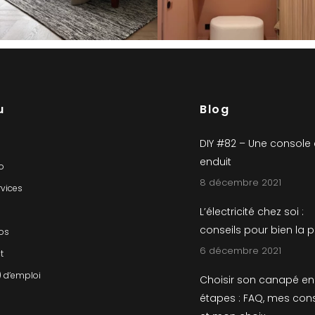
u
Blog
DIY #82 – Une console
enduit
io
8 décembre 2021
rvices
L’électricité chez soi :
conseils pour bien la 
os
6 décembre 2021
t
) d’emploi
Choisir son canapé en
étapes : FAQ, mes cons