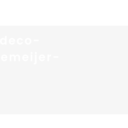
 services
Blog ↓
À propos ↓
Contact
-deco-
iemeijer-