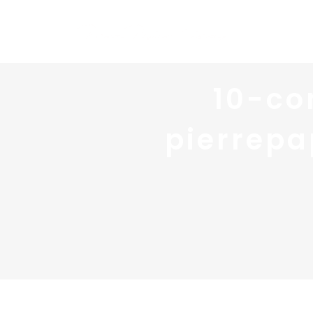
10-co
pierrepa